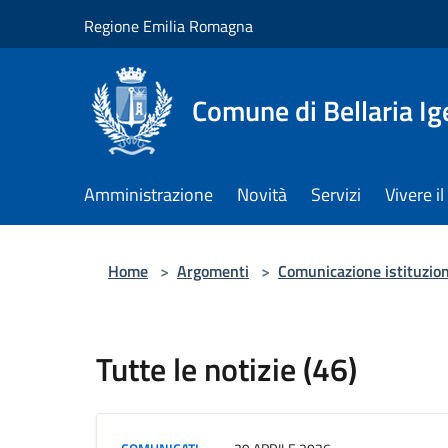
Salta al contenuto principale
Regione Emilia Romagna
Comune di Bellaria I
Amministrazione
Novità
Servizi
Vivere 
Home
>
Argomenti
>
Comunicazione istituzio
Tutte le notizie (46)