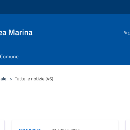
gea Marina
Seg
il Comune
nale
>
Tutte le notizie (46)