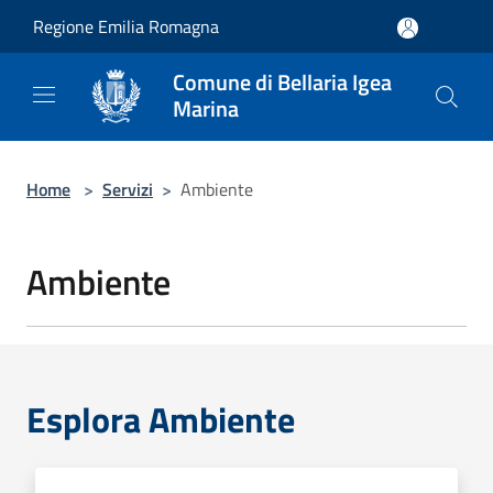
Salta al contenuto principale
Regione Emilia Romagna
Comune di Bellaria Igea
Marina
Home
>
Servizi
>
Ambiente
Ambiente
Esplora Ambiente