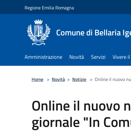
Salta al contenuto principale
Regione Emilia Romagna
Comune di Bellaria I
Amministrazione
Novità
Servizi
Vivere 
Home
>
Novità
>
Notizie
>
Online il nuovo n
Online il nuovo 
giornale "In Com