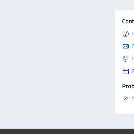
Cont
Prob