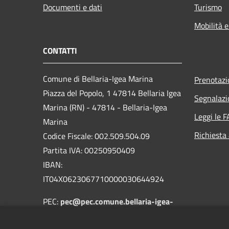
Documenti e dati
Turismo
Mobilità e
CONTATTI
Comune di Bellaria-Igea Marina
Prenotaz
Piazza del Popolo, 1 47814 Bellaria Igea
Segnalazi
Marina (RN) - 47814 - Bellaria-Igea
Leggi le 
Marina
Richiesta
Codice Fiscale: 002.509.504.09
Partita IVA: 00250950409
IBAN:
IT04X0623067710000030644924
PEC:
pec@pec.comune.bellaria-igea-
marina.rn.it