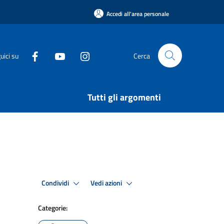
Accedi all'area personale
uici su
Cerca
Tutti gli argomenti
Condividi
Vedi azioni
Categorie: