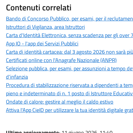
Contenuti correlati
Bando di Concorso Pubblico, per esami, per il reclutamen
Istruttori di Vigilanza, area Istruttori
Carta d'Identità Elettronica, senza scadenza per gli over 
App IO - l'app dei Servizi Pubblici
Carta di identità cartacea: dal 3 agosto 2026 non sarà più
Certificati online con l'Anagrafe Nazionale (ANPR)
Selezione pubblica, per esami, per assunzioni a tempo d
d'infanzia
Procedura di stabilizzazione riservata a dipendenti a te
pieno e indeterminato di n. 1 posto di Istruttore Educat
Ondate di calore: gestire al meglio il caldo estivo
Attiva l'App CieID per utilizzare la tua identità digitale gra
Ultimo aggiornamento
: 11 giugno 2026, 11:40