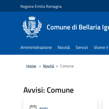
Salta al contenuto principale
Regione Emilia Romagna
Comune di Bellaria I
Amministrazione
Novità
Servizi
Vivere 
Home
>
Novità
>
Comune
Avvisi: Comune
AVVISI