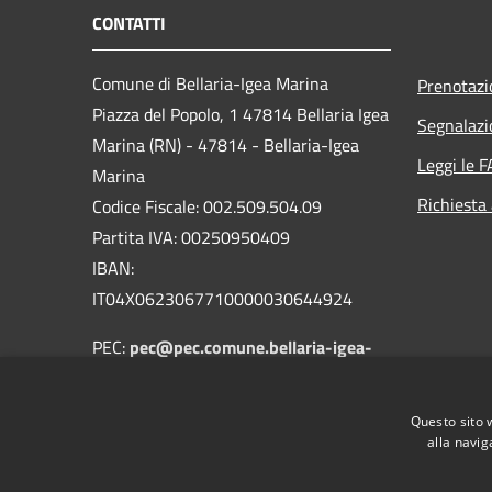
CONTATTI
Comune di Bellaria-Igea Marina
Prenotaz
Piazza del Popolo, 1 47814 Bellaria Igea
Segnalazi
Marina (RN) - 47814 - Bellaria-Igea
Leggi le 
Marina
Richiesta
Codice Fiscale: 002.509.504.09
Partita IVA: 00250950409
IBAN:
IT04X0623067710000030644924
PEC:
pec@pec.comune.bellaria-igea-
marina.rn.it
Centralino Unico: 0541.343711
Questo sito 
alla navig