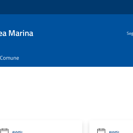
gea Marina
Seg
il Comune
AVVISI
AVVISI