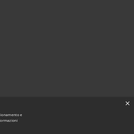
×
nzionamento e
nformazioni