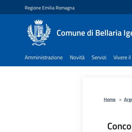
Salta al contenuto principale
Regione Emilia Romagna
Comune di Bellaria I
Amministrazione
Novità
Servizi
Vivere 
Home
>
Arg
Conco