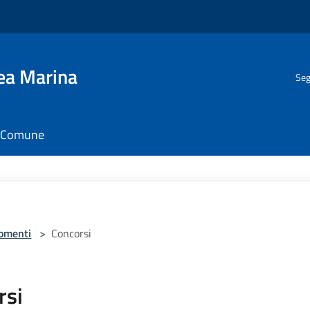
gea Marina
Seg
il Comune
omenti
>
Concorsi
rsi