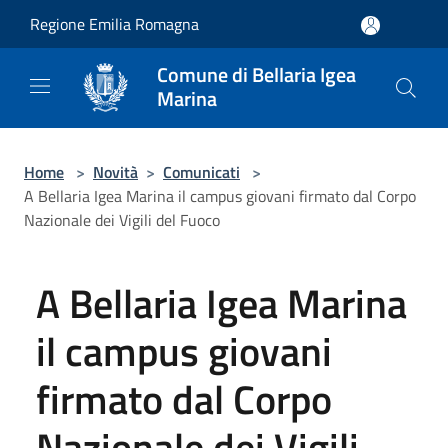
Salta al contenuto principale
Regione Emilia Romagna
Comune di Bellaria Igea
Marina
Home
>
Novità
>
Comunicati
>
A Bellaria Igea Marina il campus giovani firmato dal Corpo
Nazionale dei Vigili del Fuoco
A Bellaria Igea Marina
il campus giovani
firmato dal Corpo
Nazionale dei Vigili