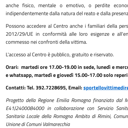
anche fisico, mentale o emotivo, o perdite econo
indipendentemente dalla natura del reato e dalla presen
Possono accedere al Centro anche i familiari della pers
2012/29/UE in conformità alle loro esigenze e all'e
commesso nei confronti della vittima.
L'accesso al Centro è pubblico, gratuito e riservato.
Orari: martedi ore 17.00-19.00 in sede, lunedì e merco
e whatsapp, martedì e giovedì 15.00-17.00 solo reperi
Contatti: Tel. 392.7228695, Email:
sportellovittimedi
Progetto della Regione Emilia Romagna finanziato dal Mi
E41J2400084000 in collaborazione con Servizio Sanit
Sanitaria Locale della Romagna Ambito di Rimini, Comune
Unione di Comuni Valmarecchia