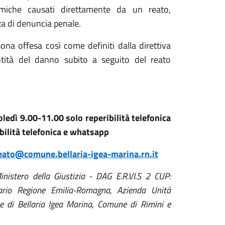
miche causati direttamente da un reato,
za di denuncia penale.
ona offesa così come definiti dalla direttiva
ntità del danno subito a seguito del reato
ledì 9.00-11.00 solo reperibilità telefonica
bilità telefonica e whatsapp
reato@comune.bellaria-igea-marina.rn.it
nistero della Giustizia - DAG E.R.VI.S 2 CUP:
ario Regione Emilia-Romagna, Azienda Unità
 di Bellaria Igea Marina, Comune di Rimini e