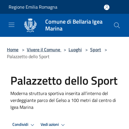
Salta al contenuto principale
Regione Emilia Romagna
Comune di Bellaria Igea
Marina
Home
>
Vivere il Comune
>
Luoghi
>
Sport
>
Palazzetto dello Sport
Palazzetto dello Sport
Moderna struttura sportiva inserita all’interno del
verdeggiante parco del Gelso a 100 metri dal centro di
Igea Marina
Condividi
Vedi azioni