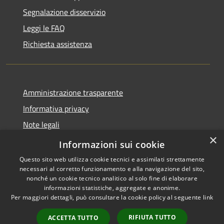
Segnalazione disservizio
Leggi le FAQ
Richiesta assistenza
Amministrazione trasparente
Informativa privacy
Note legali
×
Dichiarazione di accessibilità
Informazioni sui cookie
Questo sito web utilizza cookie tecnici e assimilati strettamente
necessari al corretto funzionamento e alla navigazione del sito,
nonché un cookie tecnico analitico al solo fine di elaborare
informazioni statistiche, aggregate e anonime.
RSS
Copyright © 2026 • Comune di
Per maggiori dettagli, può consultare la cookie policy al seguente
link
Accessibilità
Bellaria Igea Marina • Powered
Privacy
Municipium
Accesso
by
•
RIFIUTA TUTTO
ACCETTA TUTTO