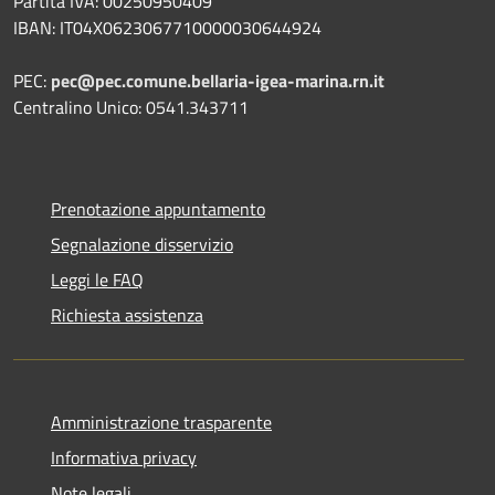
Partita IVA: 00250950409
IBAN: IT04X0623067710000030644924
PEC:
pec@pec.comune.bellaria-igea-marina.rn.it
Centralino Unico: 0541.343711
Prenotazione appuntamento
Segnalazione disservizio
Leggi le FAQ
Richiesta assistenza
Amministrazione trasparente
Informativa privacy
Note legali