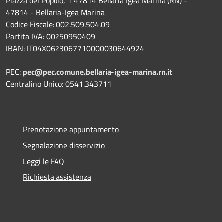
Piazza del Popolo, 1 47814 Bellaria Igea Marina (RN) -
47814 - Bellaria-Igea Marina
Codice Fiscale: 002.509.504.09
Partita IVA: 00250950409
IBAN: IT04X0623067710000030644924
PEC:
pec@pec.comune.bellaria-igea-marina.rn.it
Centralino Unico: 0541.343711
Prenotazione appuntamento
Segnalazione disservizio
Leggi le FAQ
Richiesta assistenza