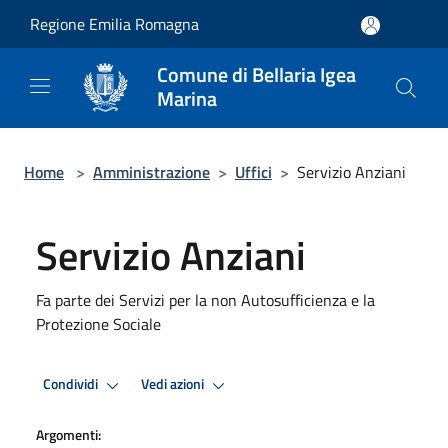
Salta al contenuto principale
Regione Emilia Romagna
Comune di Bellaria Igea
Marina
Home
>
Amministrazione
>
Uffici
>
Servizio Anziani
Servizio Anziani
Fa parte dei Servizi per la non Autosufficienza e la
Protezione Sociale
Condividi
Vedi azioni
Argomenti: