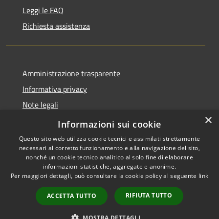
Leggi le FAQ
Richiesta assistenza
Amministrazione trasparente
Informativa privacy
Note legali
×
Dichiarazione di accessibilità
Informazioni sui cookie
Questo sito web utilizza cookie tecnici e assimilati strettamente
necessari al corretto funzionamento e alla navigazione del sito,
nonché un cookie tecnico analitico al solo fine di elaborare
informazioni statistiche, aggregate e anonime.
RSS
Copyright © 2026 • Comune di
Per maggiori dettagli, può consultare la cookie policy al seguente
link
Accessibilità
Bellaria Igea Marina • Powered
Privacy
Municipium
Accesso
by
•
RIFIUTA TUTTO
ACCETTA TUTTO
Cookie
redazione
Mappa del sito
MOSTRA DETTAGLI