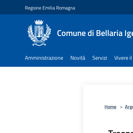
Salta al contenuto principale
Regione Emilia Romagna
Comune di Bellaria I
Amministrazione
Novità
Servizi
Vivere 
Home
>
Arg