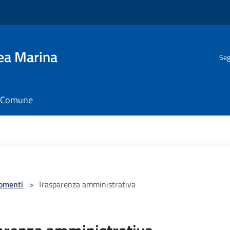
gea Marina
Seg
il Comune
omenti
>
Trasparenza amministrativa