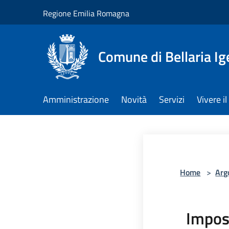
Salta al contenuto principale
Regione Emilia Romagna
Comune di Bellaria I
Amministrazione
Novità
Servizi
Vivere 
Home
>
Arg
Impos