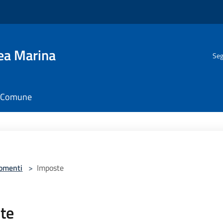
gea Marina
Seg
il Comune
omenti
>
Imposte
te