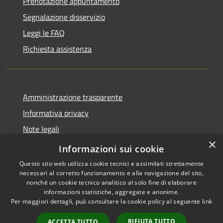
Prenotazione appuntamento
Segnalazione disservizio
Leggi le FAQ
Richiesta assistenza
Amministrazione trasparente
Informativa privacy
Note legali
×
Dichiarazione di accessibilità
Informazioni sui cookie
Questo sito web utilizza cookie tecnici e assimilati strettamente
necessari al corretto funzionamento e alla navigazione del sito,
nonché un cookie tecnico analitico al solo fine di elaborare
informazioni statistiche, aggregate e anonime.
RSS
Copyright © 2026 • Comune di
Per maggiori dettagli, può consultare la cookie policy al seguente
link
Accessibilità
Bellaria Igea Marina • Powered
Privacy
Municipium
Accesso
by
•
RIFIUTA TUTTO
ACCETTA TUTTO