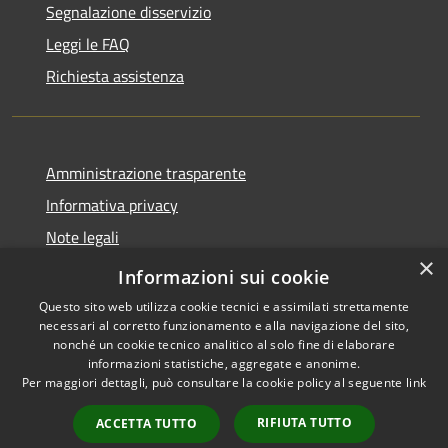
Segnalazione disservizio
Leggi le FAQ
Richiesta assistenza
Amministrazione trasparente
Informativa privacy
Note legali
×
Dichiarazione di accessibilità
Informazioni sui cookie
Questo sito web utilizza cookie tecnici e assimilati strettamente
necessari al corretto funzionamento e alla navigazione del sito,
nonché un cookie tecnico analitico al solo fine di elaborare
informazioni statistiche, aggregate e anonime.
RSS
Copyright © 2026 • Comune di
Per maggiori dettagli, può consultare la cookie policy al seguente
link
Accessibilità
Bellaria Igea Marina • Powered
Privacy
Municipium
Accesso
by
•
RIFIUTA TUTTO
ACCETTA TUTTO
Cookie
redazione