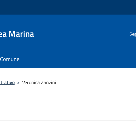
gea Marina
Seg
il Comune
trativo
>
Veronica Zanzini