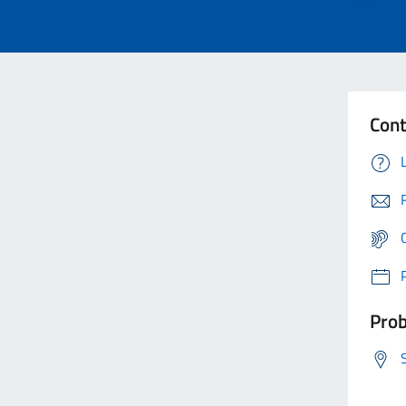
Cont
Prob