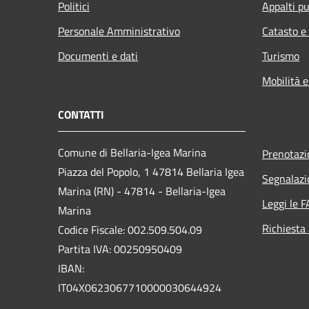
Politici
Appalti pu
Personale Amministrativo
Catasto e
Documenti e dati
Turismo
Mobilità e
CONTATTI
Comune di Bellaria-Igea Marina
Prenotaz
Piazza del Popolo, 1 47814 Bellaria Igea
Segnalazi
Marina (RN) - 47814 - Bellaria-Igea
Leggi le 
Marina
Richiesta
Codice Fiscale: 002.509.504.09
Partita IVA: 00250950409
IBAN:
IT04X0623067710000030644924