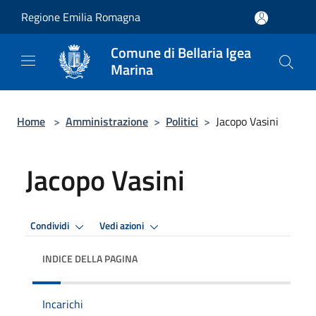
Salta al contenuto principale
Regione Emilia Romagna
Comune di Bellaria Igea
Marina
Home
>
Amministrazione
>
Politici
>
Jacopo Vasini
Jacopo Vasini
Condividi
Vedi azioni
INDICE DELLA PAGINA
Incarichi