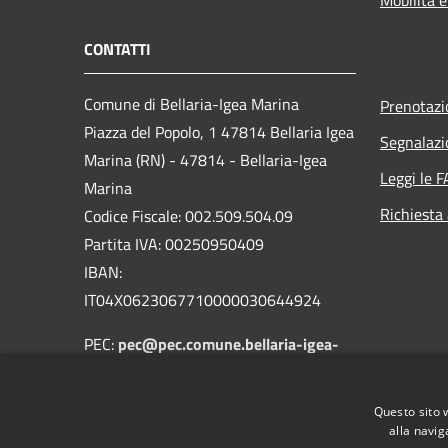
Mobilità e
CONTATTI
Comune di Bellaria-Igea Marina
Prenotaz
Piazza del Popolo, 1 47814 Bellaria Igea
Segnalazi
Marina (RN) - 47814 - Bellaria-Igea
Leggi le 
Marina
Richiesta
Codice Fiscale: 002.509.504.09
Partita IVA: 00250950409
IBAN:
IT04X0623067710000030644924
PEC:
pec@pec.comune.bellaria-igea-
marina.rn.it
Centralino Unico: 0541.343711
Questo sito 
alla navig