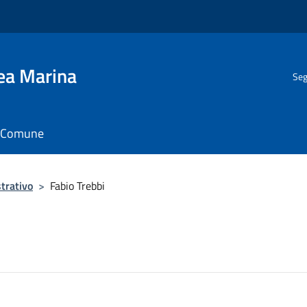
gea Marina
Seg
il Comune
trativo
>
Fabio Trebbi