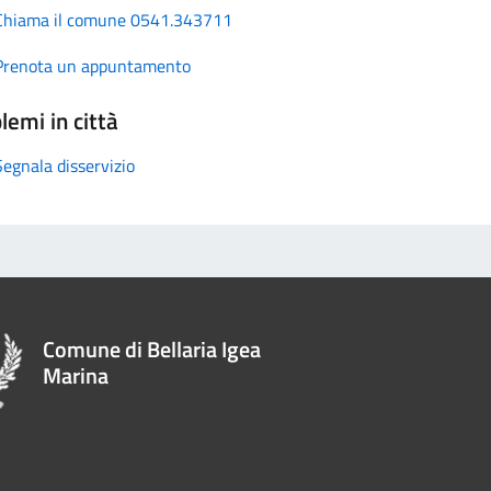
Chiama il comune 0541.343711
Prenota un appuntamento
lemi in città
Segnala disservizio
Comune di Bellaria Igea
Marina