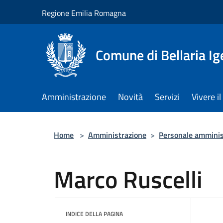
Salta al contenuto principale
Regione Emilia Romagna
Comune di Bellaria I
Amministrazione
Novità
Servizi
Vivere 
Home
>
Amministrazione
>
Personale amminis
Marco Ruscelli
INDICE DELLA PAGINA