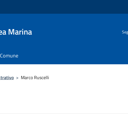
gea Marina
Seg
il Comune
trativo
>
Marco Ruscelli