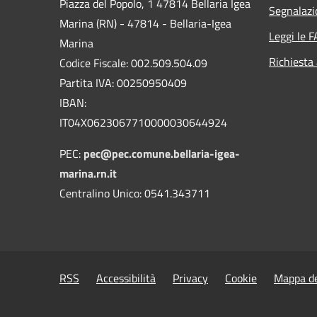
Piazza del Popolo, 1 47814 Bellaria Igea
Segnalazi
Marina (RN) - 47814 - Bellaria-Igea
Leggi le 
Marina
Richiesta
Codice Fiscale: 002.509.504.09
Partita IVA: 00250950409
IBAN:
IT04X0623067710000030644924
PEC:
pec@pec.comune.bellaria-igea-
marina.rn.it
Centralino Unico: 0541.343711
RSS
Accessibilità
Privacy
Cookie
Mappa de