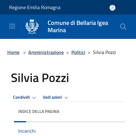
Salta al contenuto principale
Regione Emilia Romagna
Comune di Bellaria Igea
Marina
Home
>
Amministrazione
>
Politici
>
Silvia Pozzi
Silvia Pozzi
Condividi
Vedi azioni
INDICE DELLA PAGINA
Incarichi