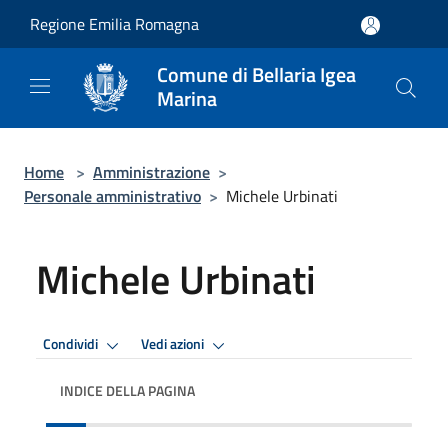
Salta al contenuto principale
Regione Emilia Romagna
Comune di Bellaria Igea
Marina
Home
>
Amministrazione
>
Personale amministrativo
>
Michele Urbinati
Michele Urbinati
Condividi
Vedi azioni
INDICE DELLA PAGINA