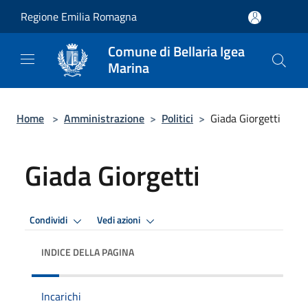
Salta al contenuto principale
Regione Emilia Romagna
Comune di Bellaria Igea
Marina
Home
>
Amministrazione
>
Politici
>
Giada Giorgetti
Giada Giorgetti
Condividi
Vedi azioni
INDICE DELLA PAGINA
Incarichi