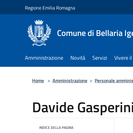
Salta al contenuto principale
Regione Emilia Romagna
Comune di Bellaria I
Amministrazione
Novità
Servizi
Vivere 
Home
>
Amministrazione
>
Personale amminis
Davide Gasperin
INDICE DELLA PAGINA