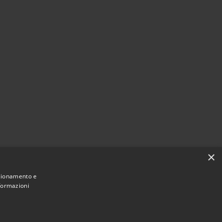
×
nzionamento e
nformazioni