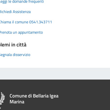
Leggi le domande frequenti
Richiedi Assistenza
Chiama il comune 0541.343711
Prenota un appuntamento
lemi in città
Segnala disservizio
Comune di Bellaria Igea
Marina