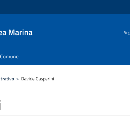
gea Marina
Seg
il Comune
trativo
>
Davide Gasperini
i