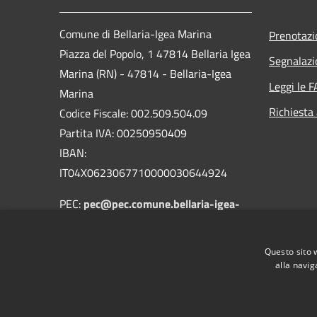
Comune di Bellaria-Igea Marina
Prenotaz
Piazza del Popolo, 1 47814 Bellaria Igea
Segnalazi
Marina (RN) - 47814 - Bellaria-Igea
Leggi le 
Marina
Richiesta
Codice Fiscale: 002.509.504.09
Partita IVA: 00250950409
IBAN:
IT04X0623067710000030644924
PEC:
pec@pec.comune.bellaria-igea-
marina.rn.it
Centralino Unico: 0541.343711
Questo sito 
alla navig