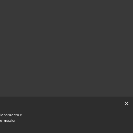
×
nzionamento e
nformazioni