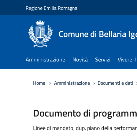
Salta al contenuto principale
Regione Emilia Romagna
Comune di Bellaria I
Amministrazione
Novità
Servizi
Vivere 
Home
>
Amministrazione
>
Documenti e dati
Documento di programma
Linee di mandato, dup, piano della performanc