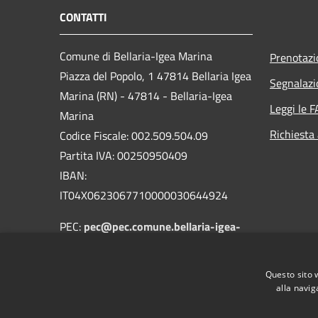
CONTATTI
Comune di Bellaria-Igea Marina
Prenotaz
Piazza del Popolo, 1 47814 Bellaria Igea
Segnalazi
Marina (RN) - 47814 - Bellaria-Igea
Leggi le 
Marina
Richiesta
Codice Fiscale: 002.509.504.09
Partita IVA: 00250950409
IBAN:
IT04X0623067710000030644924
PEC:
pec@pec.comune.bellaria-igea-
marina.rn.it
Centralino Unico: 0541.343711
Questo sito 
alla navig