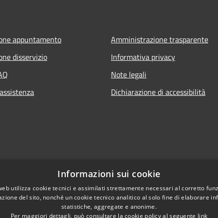
ione appuntamento
Amministrazione trasparente
one disservizio
Informativa privacy
FAQ
Note legali
 assistenza
Dichiarazione di accessibilità
Informazioni sui cookie
web utilizza cookie tecnici e assimilati strettamente necessari al corretto fu
azione del sito, nonché un cookie tecnico analitico al solo fine di elaborare i
statistiche, aggregate e anonime.
Per maggiori dettagli, può consultare la cookie policy al seguente
link