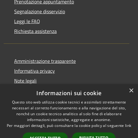
Prenotazione appuntamento
Segnalazione disservizio
Leggi le FAQ
Richiesta assistenza
Amministrazione trasparente
Informativa privacy
Note legali
×
Dichiarazione di accessibilità
Informazioni sui cookie
Questo sito web utilizza cookie tecnici e assimilati strettamente
necessari al corretto funzionamento e alla navigazione del sito,
nonché un cookie tecnico analitico al solo fine di elaborare
informazioni statistiche, aggregate e anonime.
RSS
Copyright © 2026 • Comune di
Per maggiori dettagli, può consultare la cookie policy al seguente
link
Accessibilità
Bellaria Igea Marina • Powered
Privacy
Municipium
Accesso
by
•
RIFIUTA TUTTO