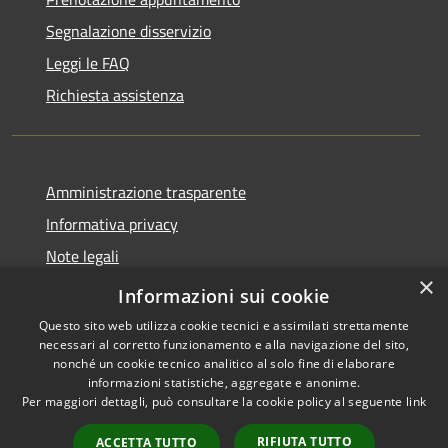
Segnalazione disservizio
Leggi le FAQ
Richiesta assistenza
Amministrazione trasparente
Informativa privacy
Note legali
×
Dichiarazione di accessibilità
Informazioni sui cookie
Questo sito web utilizza cookie tecnici e assimilati strettamente
necessari al corretto funzionamento e alla navigazione del sito,
nonché un cookie tecnico analitico al solo fine di elaborare
informazioni statistiche, aggregate e anonime.
RSS
Copyright © 2026 • Comune di
Per maggiori dettagli, può consultare la cookie policy al seguente
link
Accessibilità
Bellaria Igea Marina • Powered
Privacy
Municipium
Accesso
by
•
RIFIUTA TUTTO
ACCETTA TUTTO