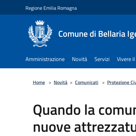
Salta al contenuto principale
Regione Emilia Romagna
Comune di Bellaria I
Amministrazione
Novità
Servizi
Vivere 
Home
>
Novità
>
Comunicati
>
Protezione Civ
Quando la comun
nuove attrezzatu