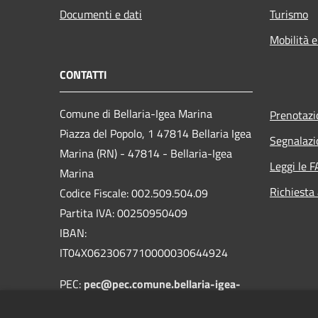
Documenti e dati
Turismo
Mobilità e
CONTATTI
Comune di Bellaria-Igea Marina
Prenotaz
Piazza del Popolo, 1 47814 Bellaria Igea
Segnalazi
Marina (RN) - 47814 - Bellaria-Igea
Leggi le 
Marina
Richiesta
Codice Fiscale: 002.509.504.09
Partita IVA: 00250950409
IBAN:
IT04X0623067710000030644924
PEC:
pec@pec.comune.bellaria-igea-
marina.rn.it