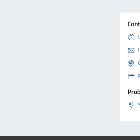
Cont
Prob