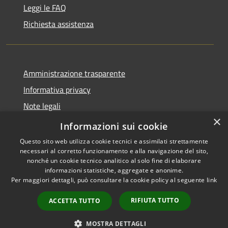
Leggi le FAQ
Richiesta assistenza
Amministrazione trasparente
Informativa privacy
Note legali
×
Dichiarazione di accessibilità
Informazioni sui cookie
Questo sito web utilizza cookie tecnici e assimilati strettamente
necessari al corretto funzionamento e alla navigazione del sito,
nonché un cookie tecnico analitico al solo fine di elaborare
informazioni statistiche, aggregate e anonime.
RSS
Copyright © 2026 • Comune di
Per maggiori dettagli, può consultare la cookie policy al seguente
link
Accessibilità
Bellaria Igea Marina • Powered
Privacy
Municipium
Accesso
by
•
RIFIUTA TUTTO
ACCETTA TUTTO
Cookie
redazione
Mappa del sito
MOSTRA DETTAGLI