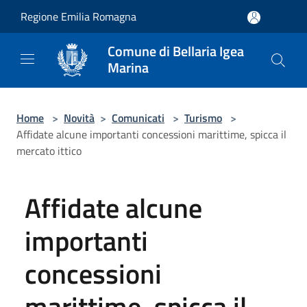
Salta al contenuto principale
Regione Emilia Romagna
Comune di Bellaria Igea
Marina
Home
>
Novità
>
Comunicati
>
Turismo
>
Affidate alcune importanti concessioni marittime, spicca il
mercato ittico
Affidate alcune
importanti
concessioni
marittime, spicca il