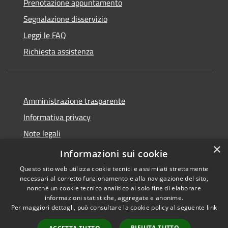
Prenotazione appuntamento
Segnalazione disservizio
Leggi le FAQ
Richiesta assistenza
Amministrazione trasparente
Informativa privacy
Note legali
×
Dichiarazione di accessibilità
Informazioni sui cookie
Questo sito web utilizza cookie tecnici e assimilati strettamente
necessari al corretto funzionamento e alla navigazione del sito,
nonché un cookie tecnico analitico al solo fine di elaborare
informazioni statistiche, aggregate e anonime.
RSS
Copyright © 2026 • Comune di
Per maggiori dettagli, può consultare la cookie policy al seguente
link
Accessibilità
Bellaria Igea Marina • Powered
Privacy
Municipium
Accesso
by
•
RIFIUTA TUTTO