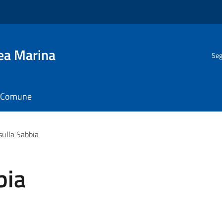
gea Marina
Seg
il Comune
sulla Sabbia
bia