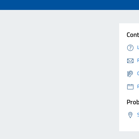
Cont
Prob