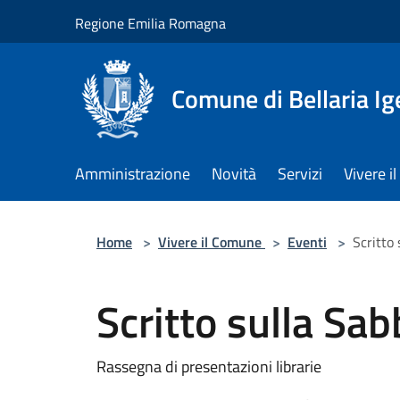
Salta al contenuto principale
Regione Emilia Romagna
Comune di Bellaria I
Amministrazione
Novità
Servizi
Vivere 
Home
>
Vivere il Comune
>
Eventi
>
Scritto 
Scritto sulla Sab
Rassegna di presentazioni librarie