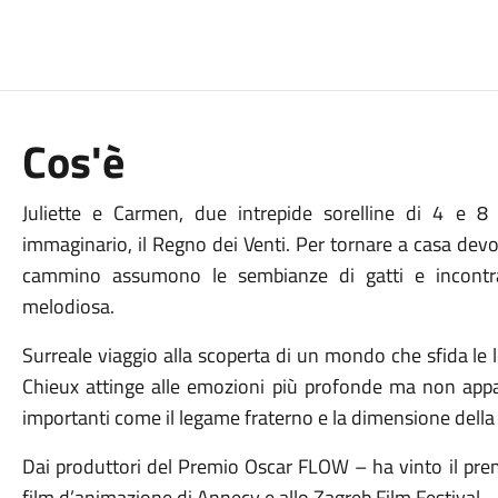
Cos'è
Juliette e Carmen, due intrepide sorelline di 4 e 8
immaginario, il Regno dei Venti. Per tornare a casa devo
cammino assumono le sembianze di gatti e incontran
melodiosa.
Surreale viaggio alla scoperta di un mondo che sfida le leg
Chieux attinge alle emozioni più profonde ma non app
importanti come il legame fraterno e la dimensione della 
Dai produttori del Premio Oscar FLOW – ha vinto il premi
film d’animazione di Annecy e allo Zagreb Film Festival.