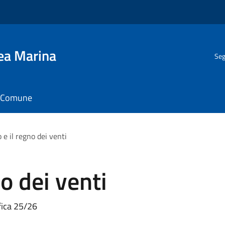
gea Marina
Seg
il Comune
 e il regno dei venti
no dei venti
fica 25/26