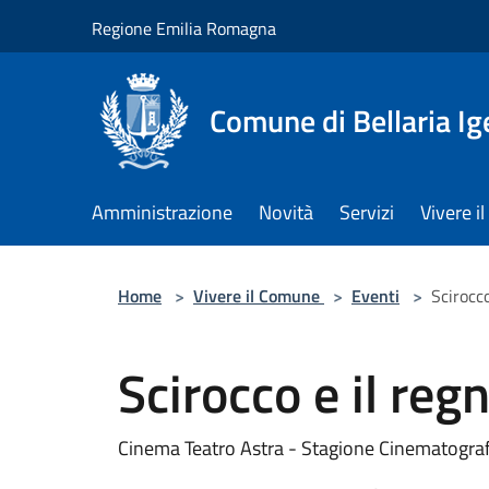
Salta al contenuto principale
Regione Emilia Romagna
Comune di Bellaria I
Amministrazione
Novità
Servizi
Vivere 
Home
>
Vivere il Comune
>
Eventi
>
Scirocco
Scirocco e il reg
Cinema Teatro Astra - Stagione Cinematogra