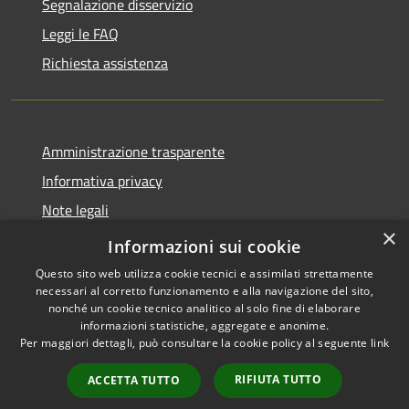
Segnalazione disservizio
Leggi le FAQ
Richiesta assistenza
Amministrazione trasparente
Informativa privacy
Note legali
×
Dichiarazione di accessibilità
Informazioni sui cookie
Questo sito web utilizza cookie tecnici e assimilati strettamente
necessari al corretto funzionamento e alla navigazione del sito,
nonché un cookie tecnico analitico al solo fine di elaborare
informazioni statistiche, aggregate e anonime.
RSS
Copyright © 2026 • Comune di
Per maggiori dettagli, può consultare la cookie policy al seguente
link
Accessibilità
Bellaria Igea Marina • Powered
Privacy
Municipium
Accesso
by
•
RIFIUTA TUTTO
ACCETTA TUTTO
Cookie
redazione