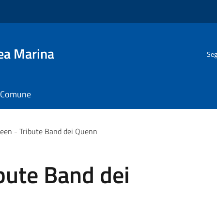
gea Marina
Seg
il Comune
en - Tribute Band dei Quenn
bute Band dei