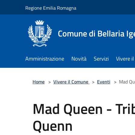
Salta al contenuto principale
Regione Emilia Romagna
Comune di Bellaria I
Amministrazione
Novità
Servizi
Vivere 
Home
>
Vivere il Comune
>
Eventi
>
Mad Que
Mad Queen - Tri
Quenn