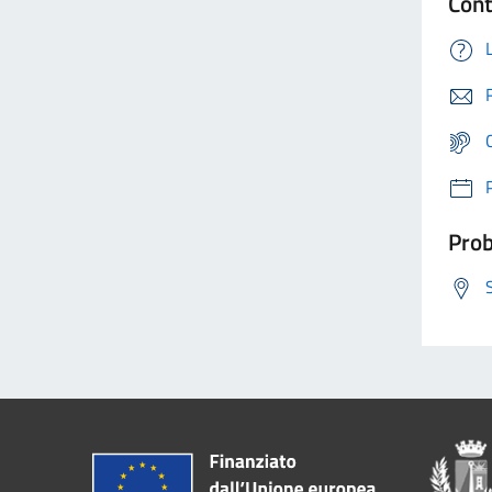
Cont
Prob