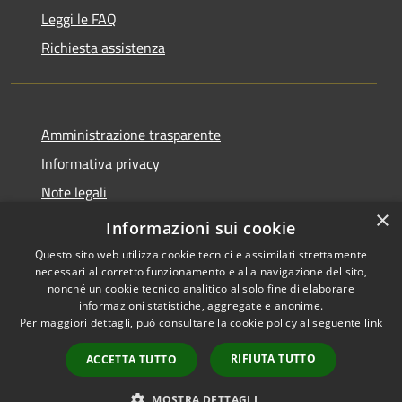
Leggi le FAQ
Richiesta assistenza
Amministrazione trasparente
Informativa privacy
Note legali
×
Dichiarazione di accessibilità
Informazioni sui cookie
Questo sito web utilizza cookie tecnici e assimilati strettamente
necessari al corretto funzionamento e alla navigazione del sito,
nonché un cookie tecnico analitico al solo fine di elaborare
informazioni statistiche, aggregate e anonime.
RSS
Copyright © 2026 • Comune di
Per maggiori dettagli, può consultare la cookie policy al seguente
link
Accessibilità
Bellaria Igea Marina • Powered
Privacy
Municipium
Accesso
by
•
RIFIUTA TUTTO
ACCETTA TUTTO
Cookie
redazione
Mappa del sito
MOSTRA DETTAGLI