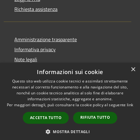
Richiesta assistenza
Amministrazione trasparente
Informativa privacy
Note legali
×
Dichiarazione di accessibilità
Informazioni sui cookie
Questo sito web utilizza cookie tecnici e assimilati strettamente
necessari al corretto funzionamento e alla navigazione del sito,
nonché un cookie tecnico analitico al solo fine di elaborare
informazioni statistiche, aggregate e anonime.
RSS
Copyright © 2026 • Comune di
Per maggiori dettagli, può consultare la cookie policy al seguente
link
Accessibilità
Bellaria Igea Marina • Powered
Privacy
Municipium
Accesso
by
•
RIFIUTA TUTTO
ACCETTA TUTTO
Cookie
redazione
Mappa del sito
MOSTRA DETTAGLI