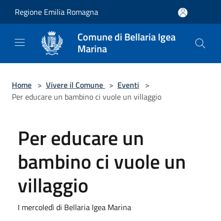
Salta al contenuto principale
Regione Emilia Romagna
Comune di Bellaria Igea
Marina
Home
>
Vivere il Comune
>
Eventi
>
Per educare un bambino ci vuole un villaggio
Per educare un
bambino ci vuole un
villaggio
I mercoledì di Bellaria Igea Marina