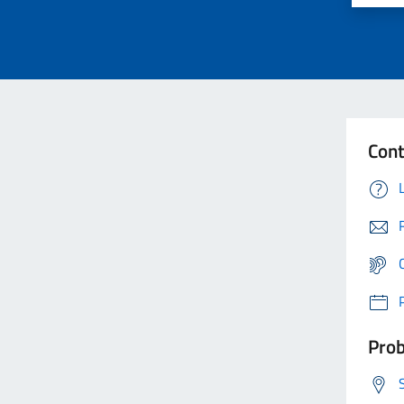
Cont
Prob