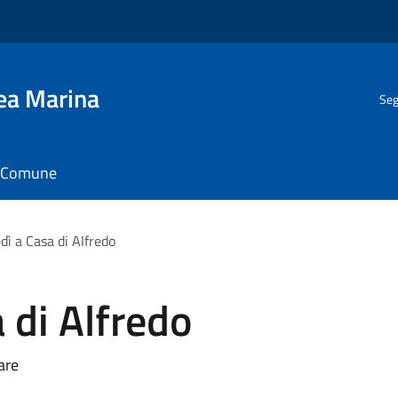
gea Marina
Seg
il Comune
dì a Casa di Alfredo
 di Alfredo
are