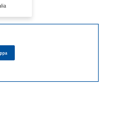
lia
appa