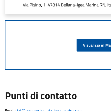
Via Pisino, 1, 47814 Bellaria-Igea Marina RN, Ita
Visualizza in M
Punti di contatto
Email
:
iat@comune.bellaria-igea-marina.rn.it