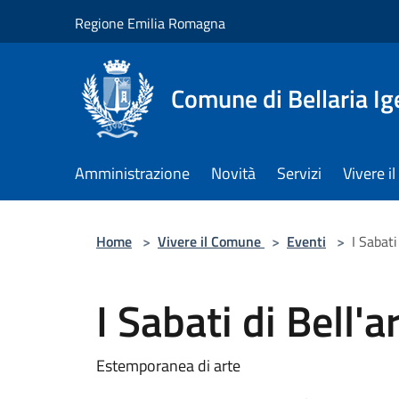
Salta al contenuto principale
Regione Emilia Romagna
Comune di Bellaria I
Amministrazione
Novità
Servizi
Vivere 
Home
>
Vivere il Comune
>
Eventi
>
I Sabati
I Sabati di Bell'a
Estemporanea di arte