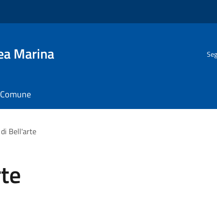
gea Marina
Seg
il Comune
 di Bell'arte
rte