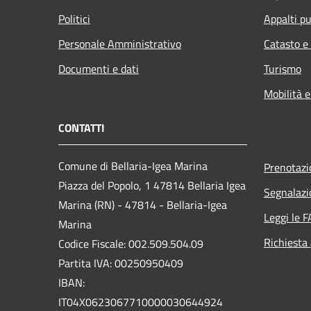
Politici
Appalti pu
Personale Amministrativo
Catasto e
Documenti e dati
Turismo
Mobilità e
CONTATTI
Comune di Bellaria-Igea Marina
Prenotaz
Piazza del Popolo, 1 47814 Bellaria Igea
Segnalazi
Marina (RN) - 47814 - Bellaria-Igea
Leggi le 
Marina
Richiesta
Codice Fiscale: 002.509.504.09
Partita IVA: 00250950409
IBAN:
IT04X0623067710000030644924