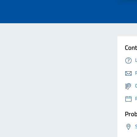
Cont
Prob