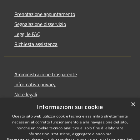
Prenotazione appuntamento
Segnalazione disservizio
Leggi le FAQ
Richiesta assistenza
Amministrazione trasparente
Informativa privacy
Note legali
×
Dichiarazione di accessibilità
Informazioni sui cookie
Questo sito web utilizza cookie tecnici e assimilati strettamente
necessari al corretto funzionamento e alla navigazione del sito,
nonché un cookie tecnico analitico al solo fine di elaborare
informazioni statistiche, aggregate e anonime.
RSS
Copyright © 2026 • Comune di
Per maggiori dettagli, può consultare la cookie policy al seguente
link