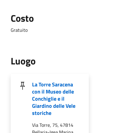
Costo
Gratuito
Luogo
La Torre Saracena
con il Museo delle
Conchiglie e il
Giardino delle Vele
storiche
Via Torre, 75, 47814
Bellaria-Igea Marina