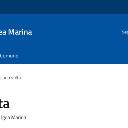
gea Marina
Seg
il Comune
di una volta
ta
a Igea Marina