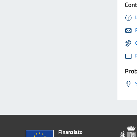
Cont
Prob