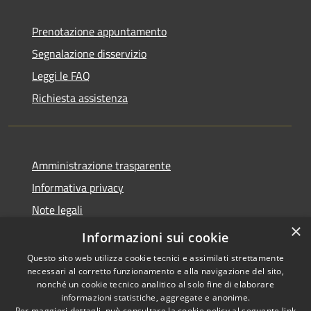
Prenotazione appuntamento
Segnalazione disservizio
Leggi le FAQ
Richiesta assistenza
Amministrazione trasparente
Informativa privacy
Note legali
×
Dichiarazione di accessibilità
Informazioni sui cookie
Questo sito web utilizza cookie tecnici e assimilati strettamente
necessari al corretto funzionamento e alla navigazione del sito,
nonché un cookie tecnico analitico al solo fine di elaborare
informazioni statistiche, aggregate e anonime.
RSS
Copyright © 2026 • Comune di
Per maggiori dettagli, può consultare la cookie policy al seguente
link