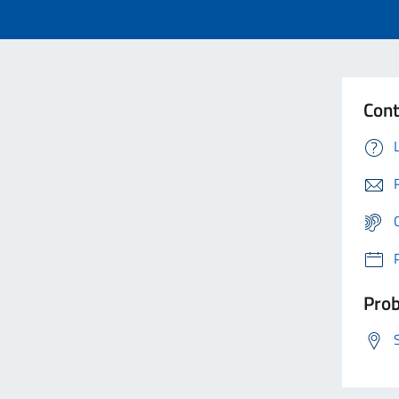
Cont
Prob