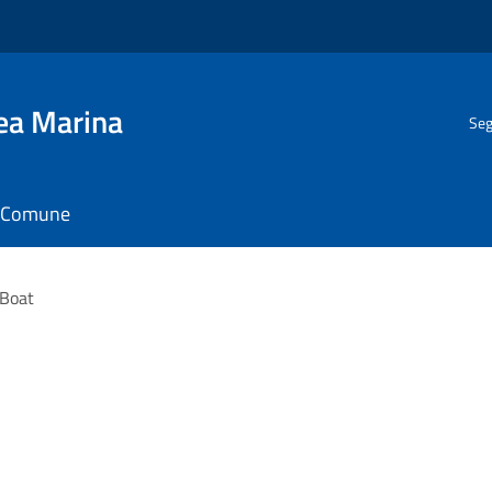
gea Marina
Seg
il Comune
 Boat