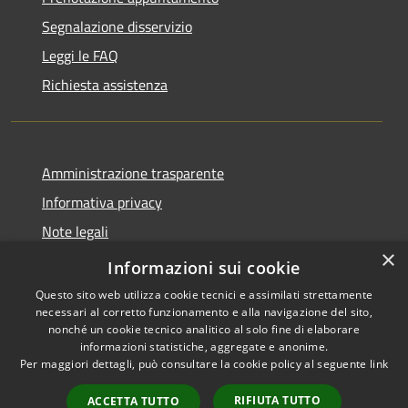
Segnalazione disservizio
Leggi le FAQ
Richiesta assistenza
Amministrazione trasparente
Informativa privacy
Note legali
×
Dichiarazione di accessibilità
Informazioni sui cookie
Questo sito web utilizza cookie tecnici e assimilati strettamente
necessari al corretto funzionamento e alla navigazione del sito,
nonché un cookie tecnico analitico al solo fine di elaborare
informazioni statistiche, aggregate e anonime.
RSS
Copyright © 2026 • Comune di
Per maggiori dettagli, può consultare la cookie policy al seguente
link
Accessibilità
Bellaria Igea Marina • Powered
Privacy
Municipium
Accesso
by
•
RIFIUTA TUTTO
ACCETTA TUTTO