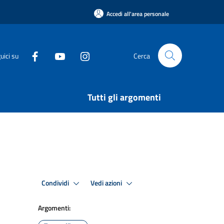
Accedi all'area personale
uici su
Cerca
Tutti gli argomenti
Condividi
Vedi azioni
Argomenti: