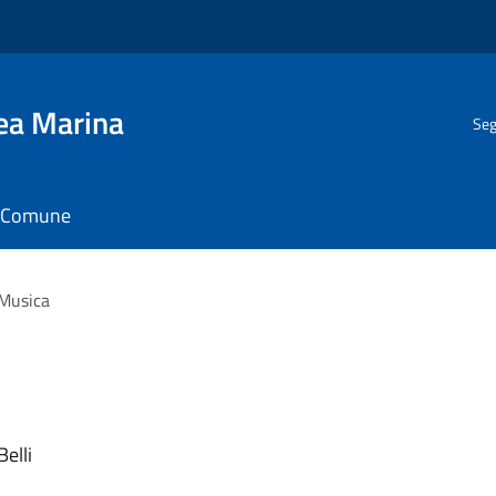
gea Marina
Seg
il Comune
 Musica
Belli