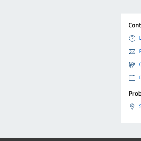
Cont
Prob