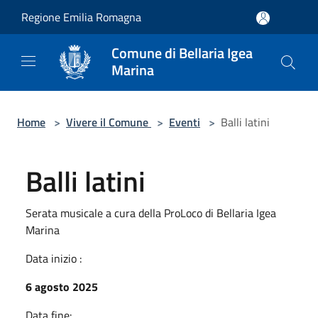
Salta al contenuto principale
Regione Emilia Romagna
Comune di Bellaria Igea
Marina
Home
>
Vivere il Comune
>
Eventi
>
Balli latini
Balli latini
Serata musicale a cura della ProLoco di Bellaria Igea
Marina
Data inizio :
6 agosto 2025
Data fine: