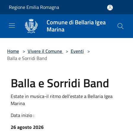
Salta al contenuto principale
Regione Emilia Romagna
Comune di Bellaria Igea
Marina
Home
>
Vivere il Comune
>
Eventi
>
Balla e Sorridi Band
Balla e Sorridi Band
Estate in musica-il ritmo dell'estate a Bellaria Igea
Marina
Data inizio :
26 agosto 2026