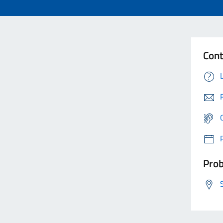
Cont
Prob