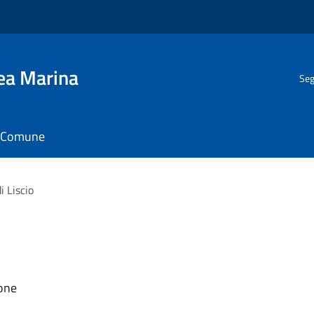
gea Marina
Seg
il Comune
i Liscio
ione