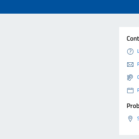
Cont
Prob