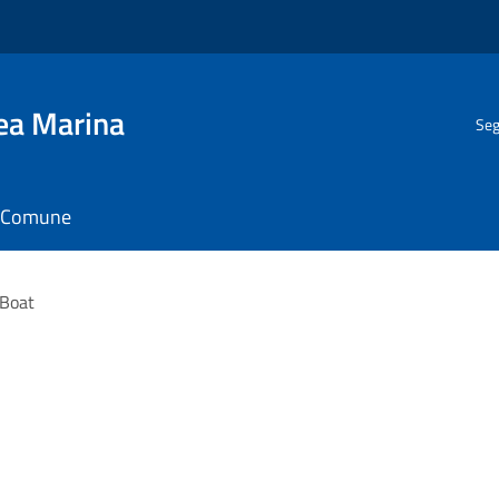
gea Marina
Seg
il Comune
 Boat