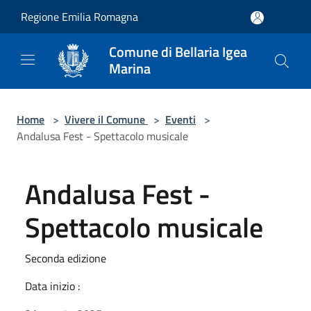
Salta al contenuto principale
Regione Emilia Romagna
Comune di Bellaria Igea
Marina
Home
>
Vivere il Comune
>
Eventi
>
Andalusa Fest - Spettacolo musicale
Andalusa Fest -
Spettacolo musicale
Seconda edizione
Data inizio :