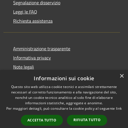
Segnalazione disservizio
Leggi le FAQ
Richiesta assistenza
Amministrazione trasparente
Informativa privacy
Note legali
×
Dichiarazione di accessibilità
Informazioni sui cookie
Questo sito web utilizza cookie tecnici e assimilati strettamente
necessari al corretto funzionamento e alla navigazione del sito,
nonché un cookie tecnico analitico al solo fine di elaborare
informazioni statistiche, aggregate e anonime.
RSS
Copyright © 2026 • Comune di
Per maggiori dettagli, può consultare la cookie policy al seguente
link
Accessibilità
Bellaria Igea Marina • Powered
Privacy
Municipium
Accesso
by
•
RIFIUTA TUTTO
ACCETTA TUTTO
Cookie
redazione